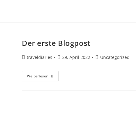
Zum
Inhalt
springen
Der erste Blogpost
Beitrags-
Beitrag
Beitrags-
traveldiaries
29. April 2022
Uncategorized
Autor:
veröffentlicht:
Kategorie:
Der
Weiterlesen
Erste
Blogpost